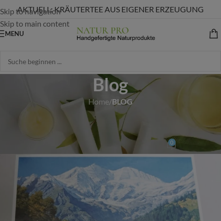
AKTUELL: KRÄUTERTEE AUS EIGENER ERZEUGUNG
Skip to navigation
Skip to main content
MENU
Blog
Home
/
BLOG
BLOG
Johanniskraut Schnaps
0
Michelle Lederer
On 29. Juli 2022