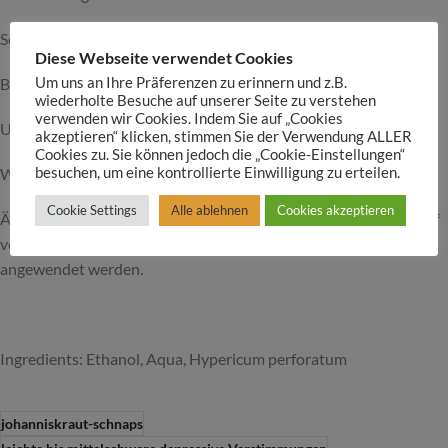
Schlafstörungen
Diese Webseite verwendet Cookies
Um uns an Ihre Präferenzen zu erinnern und z.B.
Bettnässen
wiederholte Besuche auf unserer Seite zu verstehen
verwenden wir Cookies. Indem Sie auf „Cookies
Unruhezustände
akzeptieren“ klicken, stimmen Sie der Verwendung ALLER
Cookies zu. Sie können jedoch die „Cookie-Einstellungen“
besuchen, um eine kontrollierte Einwilligung zu erteilen.
Wechseljahrbeschwerden
Cookie Settings
Alle ablehnen
Cookies akzeptieren
Äußerlich kann die Tinktur mit Hilfe von Kompressen, bei Bedarf
verdünnt auf kleinen Wunden, Pickeln und Insektenstichen
angewendet werden.
Ingredients: Ethanol, Aqua, Hypericum perforatum
johanniskraut-schnaps