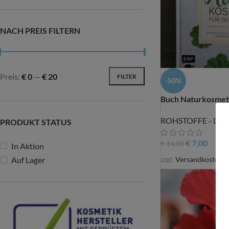
NACH PREIS FILTERN
Preis:
€ 0
—
€ 20
FILTER
-50%
Buch Naturkosmet
ROHSTOFFE - Do It
PRODUKT STATUS
€
7,00
€
14,00
In Aktion
zzgl.
Versandkosten
Auf Lager