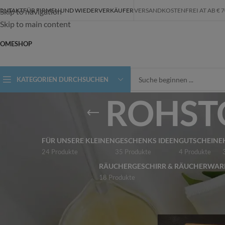
ONTAKT
FÜR FIRMEN UND WIEDERVERKÄUFER
VERSANDKOSTENFREI AT AB € 70,-
Skip to navigation
Skip to main content
OME
SHOP
KATEGORIEN DURCHSUCHEN
ROHSTOF
FÜR UNSERE KLEINEN
GESCHENKS IDEEN
GUTSCHEINE
24 Produkte
35 Produkte
4 Produkte
RÄUCHERGESCHIRR & RÄUCHERWAR
18 Produkte
ALLE KATEGORIEN
Start
/
Shop
/
ROHSTO
ALPAKASEIFEN
FÜR UNSERE KLEINEN