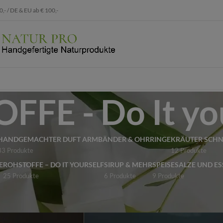
 / DE & EU ab € 100,-
FE - Do It yo
HANDGEMACHTER DUFT ARMBÄNDER & OHRRINGE
KRÄUTER SCH
33 Produkte
12 Produkte
E
ROHSTOFFE – DO IT YOURSELF
SIRUP & MEHR
SPEISESALZE UND ES
25 Produkte
6 Produkte
9 Produkte
FFE - Do It yourself
Show
9
12