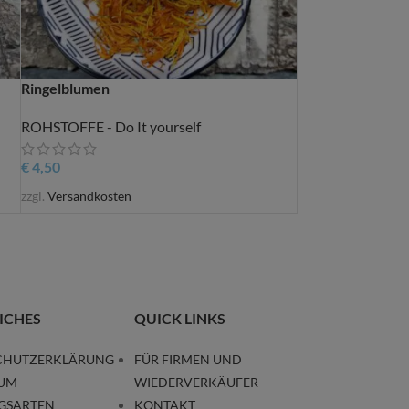
Ringelblumen
ROHSTOFFE - Do It yourself
€
4,50
zzgl.
Versandkosten
ICHES
QUICK LINKS
CHUTZERKLÄRUNG
FÜR FIRMEN UND
SUM
WIEDERVERKÄUFER
GSARTEN
KONTAKT