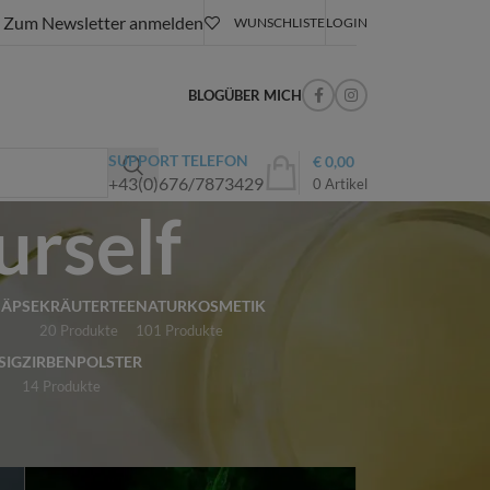
Zum Newsletter anmelden
WUNSCHLISTE
LOGIN
BLOG
ÜBER MICH
SUPPORT TELEFON
€
0,00
+43(0)676/7873429
0
Artikel
urself
NÄPSE
KRÄUTERTEE
NATURKOSMETIK
20 Produkte
101 Produkte
SIG
ZIRBENPOLSTER
14 Produkte
18
24