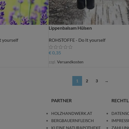
Lippenbalsam Hülsen
 yourself
ROHSTOFFE - Do It yourself
€
0,35
zzgl.
Versandkosten
1
2
3
→
PARTNER
RECHTL
HOLZHANDWERK.AT
DATENS
BERGBAUERNFLEISCH
IMPRES
KLEINE NATURAPOTHEKE
ZAHLUN