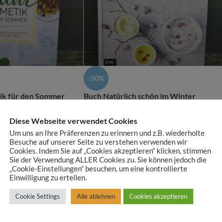
-50%
ik für den Sommer
Buch Natürlich schön im Winter
 yourself
ROHSTOFFE - Do It yourself
Diese Webseite verwendet Cookies
Um uns an Ihre Präferenzen zu erinnern und z.B. wiederholte
€
7,00
€
14,00
Besuche auf unserer Seite zu verstehen verwenden wir
Cookies. Indem Sie auf „Cookies akzeptieren“ klicken, stimmen
zzgl.
Versandkosten
Sie der Verwendung ALLER Cookies zu. Sie können jedoch die
„Cookie-Einstellungen“ besuchen, um eine kontrollierte
Einwilligung zu erteilen.
Cookie Settings
Alle ablehnen
Cookies akzeptieren