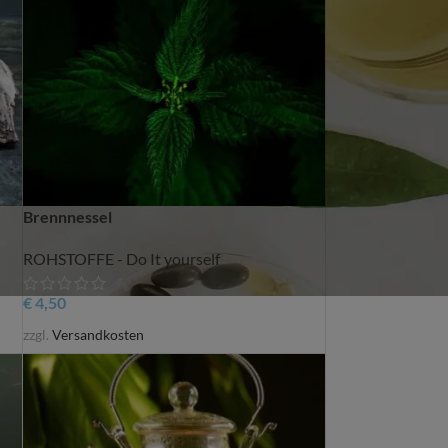
Brennnessel
ROHSTOFFE - Do It yourself
€
4,50
zzgl.
Versandkosten