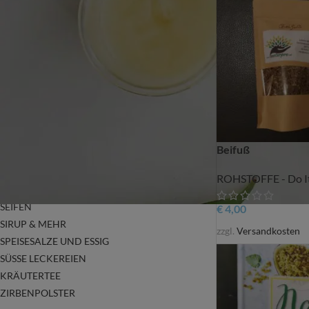
GESICHTS PFLEGEPRODUKTE
GUTSCHEINE
HANDGEMACHTER DUFT ARMBÄNDER &
OHRRINGE
KRÄUTER SCHNÄPSE
ÄTH. ÖLE, KÖRPERÖLE UND BADESALZE
NATURKOSMETIK
OHRRINGE
Beifuß
RÄUCHERGESCHIRR & RÄUCHERWARE
ROHSTOFFE – DO IT YOURSELF
ROHSTOFFE - Do It
SALBEN
SEIFEN
€
4,00
SIRUP & MEHR
zzgl.
Versandkosten
SPEISESALZE UND ESSIG
SÜSSE LECKEREIEN
KRÄUTERTEE
ZIRBENPOLSTER