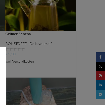
Grüner Sencha
ROHSTOFFE - Do It yourself
€
5,50
Faceb
zzgl.
Versandkosten
X
Pinter
linked
Teleg