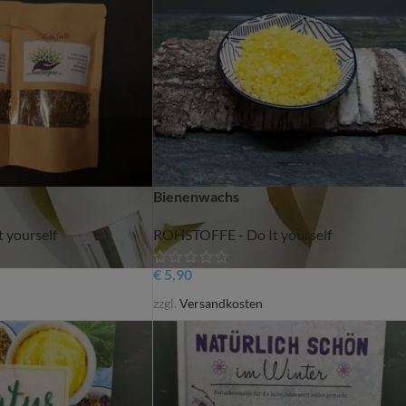
Bienenwachs
 yourself
ROHSTOFFE - Do It yourself
€
5,90
zzgl.
Versandkosten