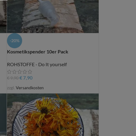
-20%
Kosmetikspender 10er Pack
ROHSTOFFE - Do It yourself
€
7,90
€
9,90
zzgl.
Versandkosten