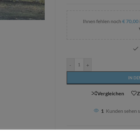
Ihnen fehlen noch
€
70,00
-
+
IN D
Vergleichen
Z
1
Kunden sehen s
Kategorie