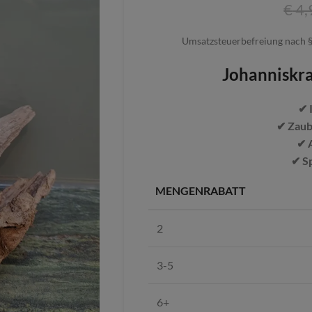
€
4,
Umsatzsteuerbefreiung nach §
Johanniskra
✔ 
✔ Zaub
✔ 
✔ S
MENGENRABATT
2
3-5
6+