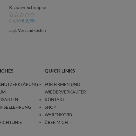
€
5,00
Kräuter Schnäpse
zzgl.
Versandkost
€
2,90
€
4,90
zzgl.
Versandkosten
ICHES
QUICK LINKS
CHUTZERKLÄRUNG
FÜR FIRMEN UND
SUM
WIEDERVERKÄUFER
GSARTEN
KONTAKT
UFSBELEHRUNG
SHOP
WARENKORB
RICHTLINIE
ÜBER MICH