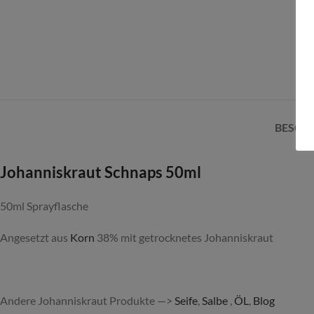
BESCH
Johanniskraut Schnaps 50ml
50ml Sprayflasche
Angesetzt aus
Korn
38% mit getrocknetes Johanniskraut
Andere Johanniskraut Produkte —>
Seife
,
Salbe
,
ÖL
,
Blog