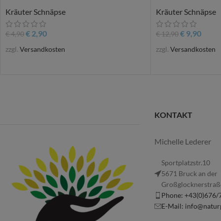
Kräuter Schnäpse
Kräuter Schnäpse
€
2,90
€
9,90
€
4,90
€
12,90
zzgl.
Versandkosten
zzgl.
Versandkosten
KONTAKT
Michelle Lederer
Sportplatzstr.10
5671 Bruck an der
Großglocknerstraß
Phone: +43(0)676
E-Mail: info@natur