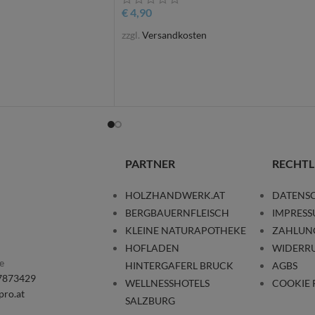
€
4,90
zzgl.
Versandkosten
PARTNER
RECHTL
HOLZHANDWERK.AT
DATENS
BERGBAUERNFLEISCH
IMPRES
KLEINE NATURAPOTHEKE
ZAHLUN
HOFLADEN
WIDERR
e
HINTERGAFERL BRUCK
AGBS
/7873429
WELLNESSHOTELS
COOKIE 
pro.at
SALZBURG