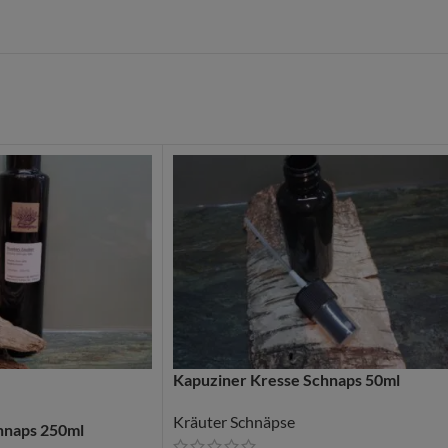
Kapuziner Kresse Schnaps 50ml
Kräuter Schnäpse
hnaps 250ml