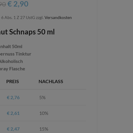
€
2,90
90
 6 Abs. 1 Z 27 UstG
zzgl.
Versandkosten
ut Schnaps 50 ml
Inhalt 50ml
ernuss Tinktur
Alkoholisch
pray Flasche
PREIS
NACHLASS
€
2,76
5%
€
2,61
10%
€
2,47
15%