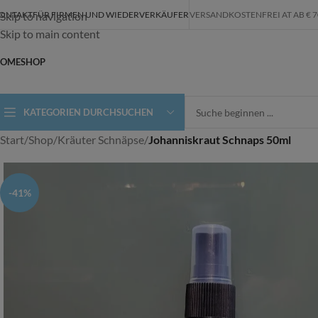
ONTAKT
FÜR FIRMEN UND WIEDERVERKÄUFER
VERSANDKOSTENFREI AT AB € 70,-
Skip to navigation
Skip to main content
OME
SHOP
KATEGORIEN DURCHSUCHEN
Start
/
Shop
/
Kräuter Schnäpse
/
Johanniskraut Schnaps 50ml
-41%