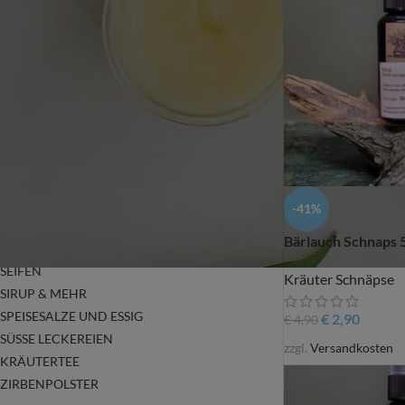
GESICHTS PFLEGEPRODUKTE
GUTSCHEINE
HANDGEMACHTER DUFT ARMBÄNDER &
OHRRINGE
KRÄUTER SCHNÄPSE
ÄTH. ÖLE, KÖRPERÖLE UND BADESALZE
NATURKOSMETIK
OHRRINGE
RÄUCHERGESCHIRR & RÄUCHERWARE
-41%
ROHSTOFFE – DO IT YOURSELF
Bärlauch Schnaps 
SALBEN
SEIFEN
Kräuter Schnäpse
SIRUP & MEHR
SPEISESALZE UND ESSIG
€
2,90
€
4,90
SÜSSE LECKEREIEN
zzgl.
Versandkosten
KRÄUTERTEE
ZIRBENPOLSTER