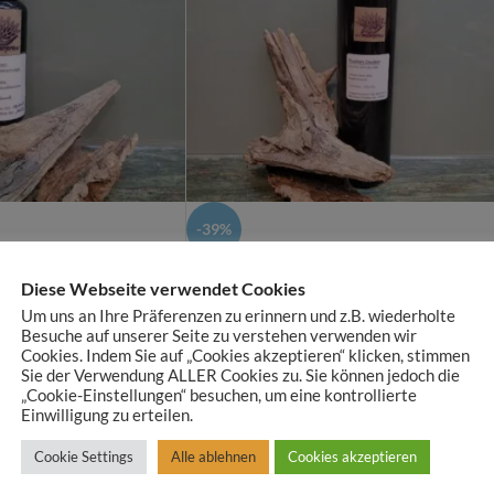
-39%
hnaps 50ml
Husten Zauber Schnaps 250ml
Diese Webseite verwendet Cookies
Kräuter Schnäpse
Um uns an Ihre Präferenzen zu erinnern und z.B. wiederholte
Besuche auf unserer Seite zu verstehen verwenden wir
Cookies. Indem Sie auf „Cookies akzeptieren“ klicken, stimmen
€
7,90
€
12,90
Sie der Verwendung ALLER Cookies zu. Sie können jedoch die
„Cookie-Einstellungen“ besuchen, um eine kontrollierte
zzgl.
Versandkosten
Einwilligung zu erteilen.
Cookie Settings
Alle ablehnen
Cookies akzeptieren