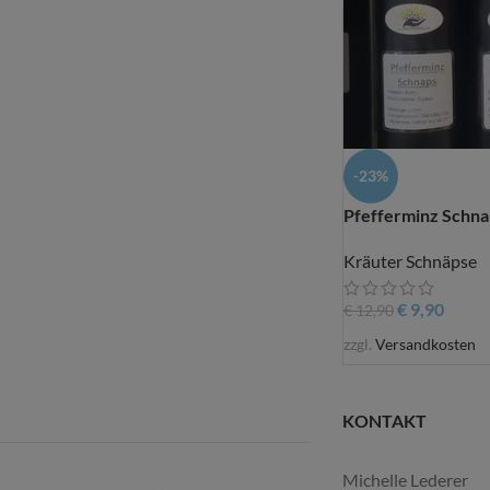
-23%
Pfefferminz Schna
Kräuter Schnäpse
€
9,90
€
12,90
zzgl.
Versandkosten
KONTAKT
Michelle Lederer