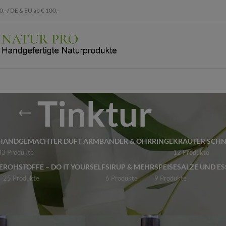
 / DE & EU ab € 100,-
Tinktur
HANDGEMACHTER DUFT ARMBÄNDER & OHRRINGE
KRÄUTER SCH
33 Produkte
12 Produkte
E
ROHSTOFFE – DO IT YOURSELF
SIRUP & MEHR
SPEISESALZE UND ES
25 Produkte
6 Produkte
9 Produkte
e verschlagwortet mit „Tinktur“
Show
9
12