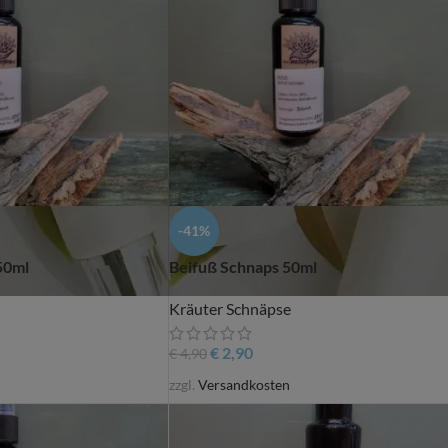
-41%
50ml
Beifuß Schnaps 50ml
Kräuter Schnäpse
€
2,90
€
4,90
zzgl.
Versandkosten