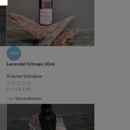
-41%
Lavendel Schnaps 50ml
Kräuter Schnäpse
€
2,90
€
4,90
zzgl.
Versandkosten