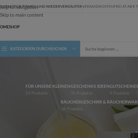
ONTAKT
FÜR FIRMEN UND WIEDERVERKÄUFER
VERSANDKOSTENFREI AT AB € 70,-
Skip to navigation
Skip to main content
OME
SHOP
KATEGORIEN DURCHSUCHEN
FÜR UNSERE KLEINEN
GESCHENKS IDEEN
GUTSCHEINE
24 Produkte
35 Produkte
4 Produkte
RÄUCHERGESCHIRR & RÄUCHERWAR
18 Produkte
ALLE KATEGORIEN
Start
/
Shop
/
Produkt
ALPAKASEIFEN
FÜR UNSERE KLEINEN