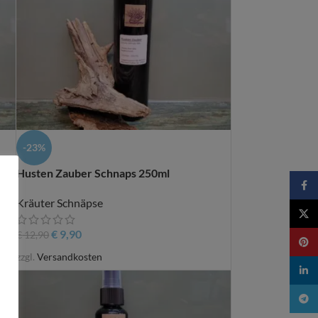
-23%
Husten Zauber Schnaps 250ml
Faceb
Kräuter Schnäpse
X
€
9,90
€
12,90
Pinter
zzgl.
Versandkosten
linked
Teleg