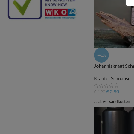
-41%
Johanniskraut Sch
Kräuter Schnäpse
€
2,90
€
4,90
zzgl.
Versandkosten