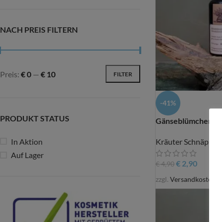
NACH PREIS FILTERN
Preis:
€ 0
—
€ 10
FILTER
-41%
PRODUKT STATUS
Gänseblümchen Sc
In Aktion
Kräuter Schnäpse
Auf Lager
€
2,90
€
4,90
zzgl.
Versandkosten