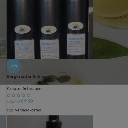
-23%
Bergkräuter Schnaps
Kräuter Schnäpse
€
9,90
€
12,90
zzgl.
Versandkosten