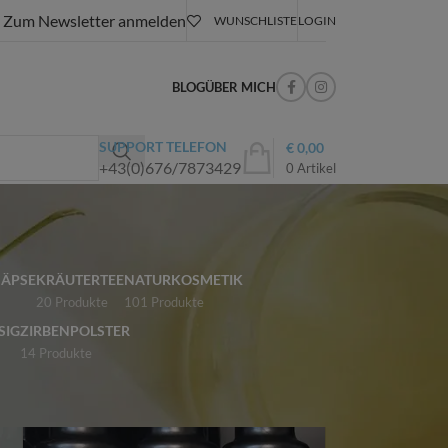
Zum Newsletter anmelden
WUNSCHLISTE
LOGIN
BLOG
ÜBER MICH
SUPPORT TELEFON
€
0,00
+43(0)676/7873429
0
Artikel
NÄPSE
KRÄUTERTEE
NATURKOSMETIK
20 Produkte
101 Produkte
SIG
ZIRBENPOLSTER
14 Produkte
18
24