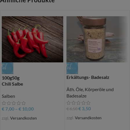
-31%
-46%
Erkältungs- Badesalz
100g
50g
Chili Salbe
Äth. Öle, Körperöle und
Badesalze
Salben
€
3,50
€
7,00
–
€
10,00
€
6,50
zzgl.
Versandkosten
zzgl.
Versandkosten