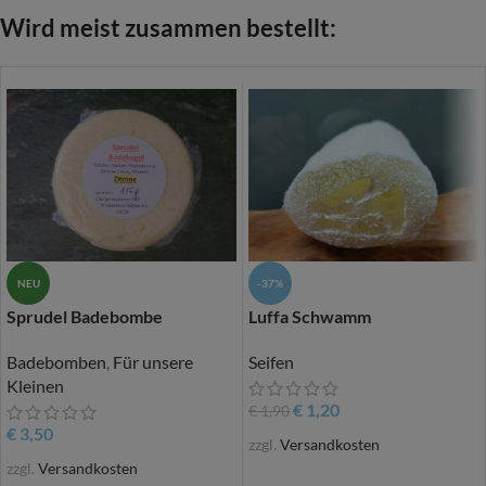
Wird meist zusammen bestellt:
NEU
-37%
Sprudel Badebombe
Luffa Schwamm
Badebomben
,
Für unsere
Seifen
Kleinen
€
1,20
€
1,90
€
3,50
zzgl.
Versandkosten
zzgl.
Versandkosten