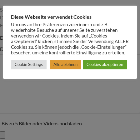
Schreibe die erste Rezension für „Sprudel Badebombe“
Diese Webseite verwendet Cookies
Deine E-Mail-Adresse wird nicht veröffentlicht.
Alternative:
Erforderliche
Um uns an Ihre Präferenzen zu erinnern und z.B.
Felder sind mit
*
markiert
wiederholte Besuche auf unserer Seite zu verstehen
verwenden wir Cookies. Indem Sie auf „Cookies
Deine Bewertung
akzeptieren“ klicken, stimmen Sie der Verwendung ALLER
Cookies zu. Sie können jedoch die „Cookie-Einstellungen“
Deine Rezension
*
besuchen, um eine kontrollierte Einwilligung zu erteilen.
Cookie Settings
Alle ablehnen
Cookies akzeptieren
Bis zu 5 Bilder oder Videos hochladen