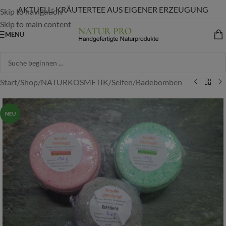
AKTUELL: KRÄUTERTEE AUS EIGENER ERZEUGUNG
Skip to navigation
Skip to main content
MENU
Start
/
Shop
/
NATURKOSMETIK
/
Seifen
/
Badebomben
NEU