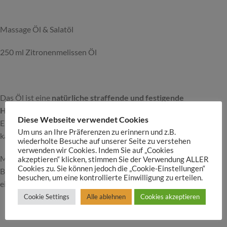
Massage Öl & Salatöl
250 ml Zitronenmelissen Öl
Das Öl ist eine
natürliche straffende und festigende
Hautpflege
. Die Anwendung unterstützt die Spannkraft und
Diese Webseite verwendet Cookies
Elastizität der Haut sowie die Verbesserung der Kontur. . Man
Um uns an Ihre Präferenzen zu erinnern und z.B.
kann es auch weiter zu einer
Salbe
verarbeiten.
wiederholte Besuche auf unserer Seite zu verstehen
verwenden wir Cookies. Indem Sie auf „Cookies
Meistens werden Blüten verwendet, aber auch Stängel oder
akzeptieren“ klicken, stimmen Sie der Verwendung ALLER
Cookies zu. Sie können jedoch die „Cookie-Einstellungen“
Blätter seien essbar. Knospen verwende man als Kapernersastz,
besuchen, um eine kontrollierte Einwilligung zu erteilen.
eingelegt mit Salz und Essig oder Öl für Salate.
Cookie Settings
Alle ablehnen
Cookies akzeptieren