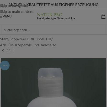
AKTUELL: KRÄUTERTEE AUS EIGENER ERZEUGUNG
Skip to navigation
Skip to main content
MENU
Start
/
Shop
/
NATURKOSMETIK
/
Äth. Öle, Körperöle und Badesalze
-46%