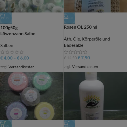
-59%
-46%
Rosen ÖL 250 ml
100g
50g
Löwenzahn Salbe
Äth. Öle, Körperöle und
Badesalze
Salben
€
7,90
€
4,00
–
€
6,00
€
14,50
zzgl.
Versandkosten
zzgl.
Versandkosten
NEU
-46%