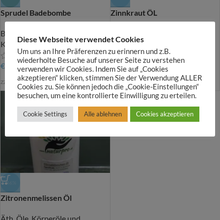
Sprudel Badebombe
Zinnkraut ÖL
Badebomben
,
Für unsere
Äth. Öle, Körperöle und
Diese Webseite verwendet Cookies
Kleinen
Badesalze
Um uns an Ihre Präferenzen zu erinnern und z.B.
wiederholte Besuche auf unserer Seite zu verstehen
€
3,50
€
7,90
€
14,50
verwenden wir Cookies. Indem Sie auf „Cookies
akzeptieren“ klicken, stimmen Sie der Verwendung ALLER
zzgl.
Versandkosten
zzgl.
Versandkosten
Cookies zu. Sie können jedoch die „Cookie-Einstellungen“
besuchen, um eine kontrollierte Einwilligung zu erteilen.
Cookie Settings
Alle ablehnen
Cookies akzeptieren
-46%
Zitronenmelissen Öl
Äth. Öle, Körperöle und