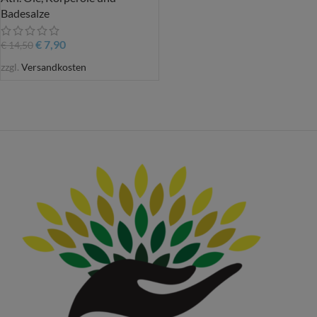
Badesalze
€
7,90
€
14,50
zzgl.
Versandkosten