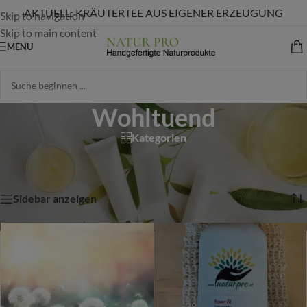
AKTUELL: KRÄUTERTEE AUS EIGENER ERZEUGUNG
Skip to navigation
Skip to main content
MENU
Wohltuend
Kategorien
Start
/
Shop
/
Produkte verschlagwortet mit „Wohltuend“
Alle 5 Ergebnisse werden angezeigt
Sidebar anzeigen