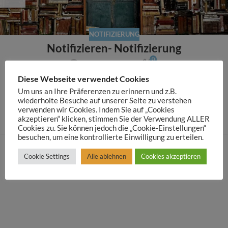
NOTIFIZIERUNG
Notifizieren- Notifizierung
0
Michelle Lederer
Notifizieren- Notifizierung Jedes kosmetische Produkt ist
Diese Webseite verwendet Cookies
vor dem Inverkehrbringen von der verantwortlichen
Um uns an Ihre Präferenzen zu erinnern und z.B.
wiederholte Besuche auf unserer Seite zu verstehen
Perso...
verwenden wir Cookies. Indem Sie auf „Cookies
WEITERLESEN
akzeptieren“ klicken, stimmen Sie der Verwendung ALLER
Cookies zu. Sie können jedoch die „Cookie-Einstellungen“
besuchen, um eine kontrollierte Einwilligung zu erteilen.
Cookie Settings
Alle ablehnen
Cookies akzeptieren