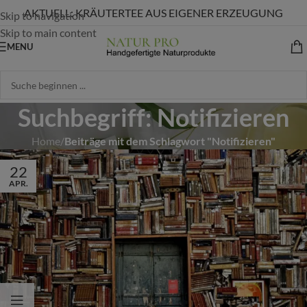
AKTUELL: KRÄUTERTEE AUS EIGENER ERZEUGUNG
Skip to navigation
Skip to main content
MENU
Suchbegriff: Notifizieren
Home
/
Beiträge mit dem Schlagwort "Notifizieren"
22
APR.