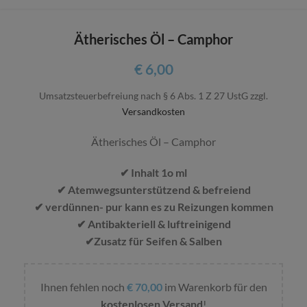
Ätherisches Öl – Camphor
€
6,00
Umsatzsteuerbefreiung nach § 6 Abs. 1 Z 27 UstG
zzgl.
Versandkosten
Ätherisches Öl – Camphor
✔ Inhalt 1o ml
✔ Atemwegsunterstützend & befreiend
✔ verdünnen- pur kann es zu Reizungen kommen
✔ Antibakteriell & luftreinigend
✔Zusatz für Seifen & Salben
Ihnen fehlen noch
€
70,00
im Warenkorb für den
kostenlosen Versand
!