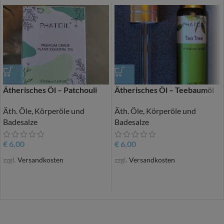
Ätherisches Öl – Patchouli
Ätherisches Öl – Teebaumöl
Äth. Öle, Körperöle und
Äth. Öle, Körperöle und
Badesalze
Badesalze
€
6,00
€
6,00
zzgl.
Versandkosten
zzgl.
Versandkosten