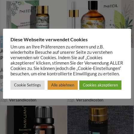
Diese Webseite verwendet Cookies
Um uns an Ihre Präferenzen zu erinnern und z.B.
Ätherisches Öl – Cedarwood
Ätherisches Öl – Chamomile
wiederholte Besuche auf unserer Seite zu verstehen
Phatoil
Phatoil
verwenden wir Cookies. Indem Sie auf „Cookies
akzeptieren“ klicken, stimmen Sie der Verwendung ALLER
Cookies zu. Sie können jedoch die „Cookie-Einstellungen“
Äth. Öle, Körperöle und
Äth. Öle, Körperöle und
besuchen, um eine kontrollierte Einwilligung zu erteilen.
Badesalze
Badesalze
Cookie Settings
Alle ablehnen
Cookies akzeptieren
€
6,00
€
6,00
zzgl.
Versandkosten
zzgl.
Versandkosten