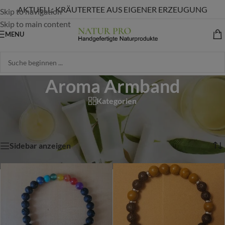
AKTUELL: KRÄUTERTEE AUS EIGENER ERZEUGUNG
Skip to navigation
Skip to main content
MENU
Aroma Armband
Kategorien
Start
/
Shop
/
Produkte verschlagwortet mit „Aroma Armband“
Ergebnisse 1 – 12 von 37 werden angezeigt
Sidebar anzeigen