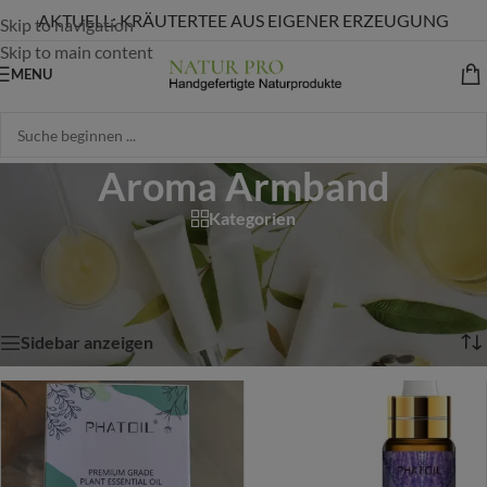
AKTUELL: KRÄUTERTEE AUS EIGENER ERZEUGUNG
Skip to navigation
Skip to main content
MENU
Aroma Armband
Kategorien
Start
/
Shop
/
Produkte verschlagwortet mit „Aroma Armband“
/
Seite 2
Ergebnisse 13 – 24 von 37 werden angezeigt
Sidebar anzeigen