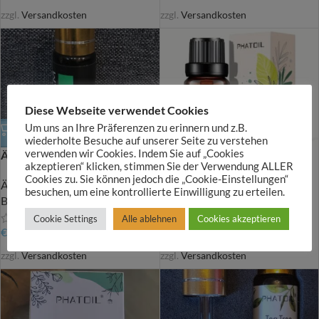
zzgl.
Versandkosten
zzgl.
Versandkosten
Diese Webseite verwendet Cookies
Um uns an Ihre Präferenzen zu erinnern und z.B.
wiederholte Besuche auf unserer Seite zu verstehen
verwenden wir Cookies. Indem Sie auf „Cookies
Ätherisches Öl – Pfefferminze
Ätherisches Öl – Rosemary
akzeptieren“ klicken, stimmen Sie der Verwendung ALLER
Cookies zu. Sie können jedoch die „Cookie-Einstellungen“
Äth. Öle, Körperöle und
Äth. Öle, Körperöle und
besuchen, um eine kontrollierte Einwilligung zu erteilen.
Badesalze
Badesalze
Cookie Settings
Alle ablehnen
Cookies akzeptieren
€
6,00
€
6,00
zzgl.
Versandkosten
zzgl.
Versandkosten