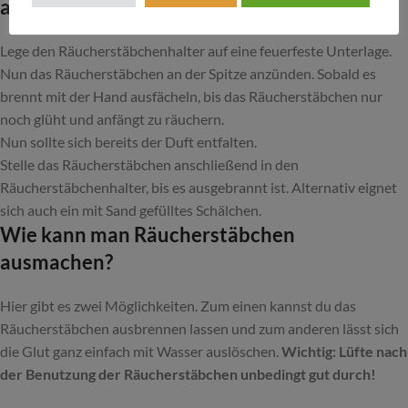
anzünden?
Lege den Räucherstäbchenhalter auf eine feuerfeste Unterlage.
Nun das Räucherstäbchen an der Spitze anzünden. Sobald es
brennt mit der Hand ausfächeln, bis das Räucherstäbchen nur
noch glüht und anfängt zu räuchern.
Nun sollte sich bereits der Duft entfalten.
Stelle das Räucherstäbchen anschließend in den
Räucherstäbchenhalter, bis es ausgebrannt ist. Alternativ eignet
sich auch ein mit Sand gefülltes Schälchen.
Wie kann man Räucherstäbchen
ausmachen?
Hier gibt es zwei Möglichkeiten. Zum einen kannst du das
Räucherstäbchen ausbrennen lassen und zum anderen lässt sich
die Glut ganz einfach mit Wasser auslöschen.
Wichtig: Lüfte nach
der Benutzung der Räucherstäbchen unbedingt gut durch!