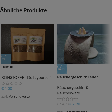
Ähnliche Produkte
Beifuß
-47%
Räuchergeschirr Feder
ROHSTOFFE - Do It yourself
Räuchergeschirr &
€
4,00
Räucherware
zzgl.
Versandkosten
€
7,90
€
14,90
zzgl.
Versandkosten