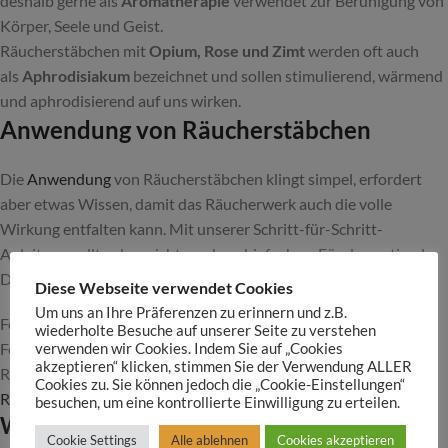
deshalb gerne als
Aromatherapie
verwendet zur Beruhigung von
Körper, Seele und Geist.
Räucherstäbchen mit
Opium, Rose und Zimt
werden oft auch
als
Aphrodisiakum
bezeichnet und sollen stimulierend, wärmend
und aphrodisierend auf uns wirken.
Anwendung von Räucherstäbchen
Die
Anwendung
von Räucherstäbchen klingt simpel, erfordert
aber etwas Wissen, damit das Räucherwerk auch die volle
Wirkung entfalten kann. Mit unserer Schritt-für-Schritt-
Anleitung sollte aber nichts mehr schiefgehen. Für das optimale
Dufterlebnis benötigst du folgende Utensilien:
Diese Webseite verwendet Cookies
Um uns an Ihre Präferenzen zu erinnern und z.B.
Feuerfeste Unterlage
wiederholte Besuche auf unserer Seite zu verstehen
Feuerzeug oder Streichhölzer
verwenden wir Cookies. Indem Sie auf „Cookies
akzeptieren“ klicken, stimmen Sie der Verwendung ALLER
Räucherstäbchen
Cookies zu. Sie können jedoch die „Cookie-Einstellungen“
Räucherstäbchenhalter
besuchen, um eine kontrollierte Einwilligung zu erteilen.
Wie kann man ein Räucherstäbchen
Cookie Settings
Alle ablehnen
Cookies akzeptieren