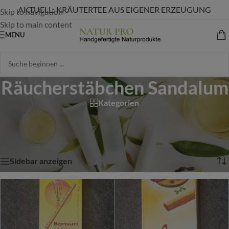
AKTUELL: KRÄUTERTEE AUS EIGENER ERZEUGUNG
Skip to navigation
Skip to main content
MENU
Räucherstäbchen Sandalum
Kategorien
Start
/
Shop
/
Produkte verschlagwortet mit „Räucherstäbchen Sandalum“
Alle 6 Ergebnisse werden angezeigt
Sidebar anzeigen