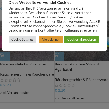
Diese Webseite verwendet Cookies
€
4,90
€
2,90
Um uns an Ihre Präferenzen zu erinnern und z.B.
wiederholte Besuche auf unserer Seite zu verstehen
zzgl.
Versandkosten
zzgl.
Versandkosten
verwenden wir Cookies. Indem Sie auf „Cookies
akzeptieren“ klicken, stimmen Sie der Verwendung ALLER
Cookies zu. Sie können jedoch die „Cookie-Einstellungen“
besuchen, um eine kontrollierte Einwilligung zu erteilen.
Cookie Settings
Alle ablehnen
Cookies akzeptieren
Räucherstäbchen Surprise
Räucherstäbchen Vibrant
Agarbathi
Räuchergeschirr & Räucherware
Räuchergeschirr & Räucherware
€
2,90
€
2,10
zzgl.
Versandkosten
zzgl.
Versandkosten