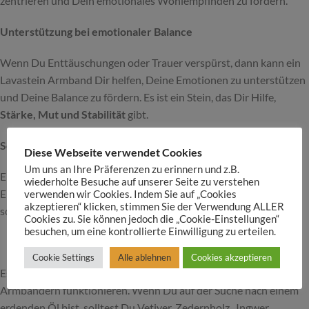
zentrieren und Dein emotionales Wohlempfinden zu fördern.
Unterstützung bei emotionaler Balance
Wenn Du Enttäuschungen oder Trauer verspürst, dann kann ein
Lavastein Armband Dir helfen, Deine Emotionen zu unterstützen
und Deine Balance zu fördern. Es ist ein Stein, das Dir Hilfe,
Stärke, Mut und Stabilität
gibt.
Schutz gegen Negativität
Diese Webseite verwendet Cookies
Um uns an Ihre Präferenzen zu erinnern und z.B.
Entstanden aus geschmolzener Lava ist er für seine feurige
wiederholte Besuche auf unserer Seite zu verstehen
Energie bekannt, der Dich vor Negativität schützen soll. Dieser
verwenden wir Cookies. Indem Sie auf „Cookies
akzeptieren“ klicken, stimmen Sie der Verwendung ALLER
schwarze Stein unterstützt Deine positiven Energien.
Cookies zu. Sie können jedoch die „Cookie-Einstellungen“
besuchen, um eine kontrollierte Einwilligung zu erteilen.
Cookie Settings
Alle ablehnen
Cookies akzeptieren
Es gibt eine Vielzahl von ätherischen Ölen, die perfekt mit Lava
Armbändern funktionieren. Wenn Du auf der Suche nach einem
erdenden Öl bist, solltest Du Vetiver, Zedernholz , Ingwer,