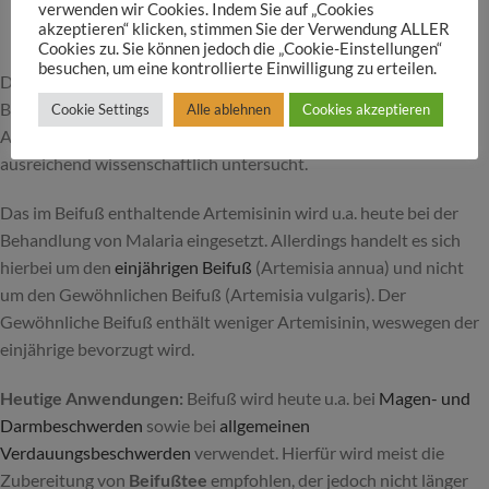
verwenden wir Cookies. Indem Sie auf „Cookies
akzeptieren“ klicken, stimmen Sie der Verwendung ALLER
Cookies zu. Sie können jedoch die „Cookie-Einstellungen“
besuchen, um eine kontrollierte Einwilligung zu erteilen.
Die
Wurzel des Beifußes
wurde im frühen 19. Jahrhundert zur
Behandlung von Epilepsie verwendet. Inwiefern eine heutige
Cookie Settings
Alle ablehnen
Cookies akzeptieren
Anwendung bei Epilepsiefällen möglich ist, wurde nicht
ausreichend wissenschaftlich untersucht.
Das im Beifuß enthaltende Artemisinin wird u.a. heute bei der
Behandlung von Malaria eingesetzt. Allerdings handelt es sich
hierbei um den
einjährigen Beifuß
(Artemisia annua) und nicht
um den Gewöhnlichen Beifuß (Artemisia vulgaris). Der
Gewöhnliche Beifuß enthält weniger Artemisinin, weswegen der
einjährige bevorzugt wird.
Heutige Anwendungen:
Beifuß wird heute u.a. bei
Magen- und
Darmbeschwerden
sowie bei
allgemeinen
Verdauungsbeschwerden
verwendet. Hierfür wird meist die
Zubereitung von
Beifußtee
empfohlen, der jedoch nicht länger