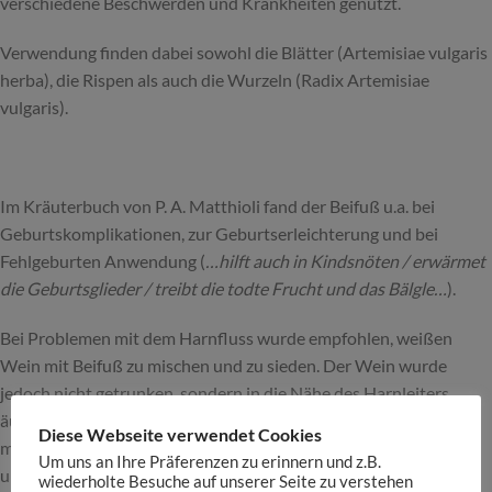
verschiedene Beschwerden und Krankheiten genutzt.
Verwendung finden dabei sowohl die Blätter (Artemisiae vulgaris
herba), die Rispen als auch die Wurzeln (Radix Artemisiae
vulgaris).
Im Kräuterbuch von P. A. Matthioli fand der Beifuß u.a. bei
Geburtskomplikationen, zur Geburtserleichterung und bei
Fehlgeburten Anwendung (
…hilft auch in Kindsnöten / erwärmet
die Geburtsglieder / treibt die todte Frucht und das Bälgle…
).
Bei Problemen mit dem Harnfluss wurde empfohlen, weißen
Wein mit Beifuß zu mischen und zu sieden. Der Wein wurde
jedoch nicht getrunken, sondern in die Nähe des Harnleiters
äußerlich eingerieben. Beifuß in Verbindung
Diese Webseite verwendet Cookies
mit,
Odermennig
und
Kamille
wurden zur Gewebsverbesserung
Um uns an Ihre Präferenzen zu erinnern und z.B.
und gegen „lahme“ Adern verwendet.
wiederholte Besuche auf unserer Seite zu verstehen