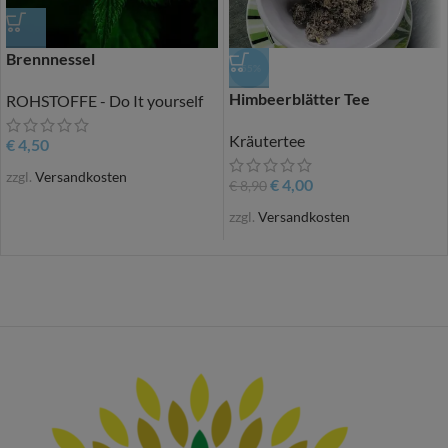
Brennnessel
-55%
Himbeerblätter Tee
ROHSTOFFE - Do It yourself
Kräutertee
€
4,50
zzgl.
Versandkosten
€
4,00
€
8,90
zzgl.
Versandkosten