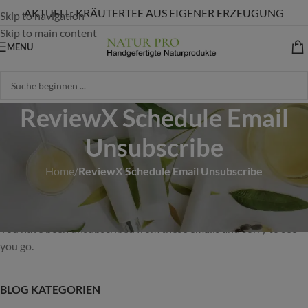
AKTUELL: KRÄUTERTEE AUS EIGENER ERZEUGUNG
Skip to navigation
Skip to main content
MENU
ReviewX Schedule Email
Unsubscribe
Home
/
ReviewX Schedule Email Unsubscribe
You have been unsubscribed.
You have been unsubscribed from these emails and sorry to see
you go.
BLOG KATEGORIEN