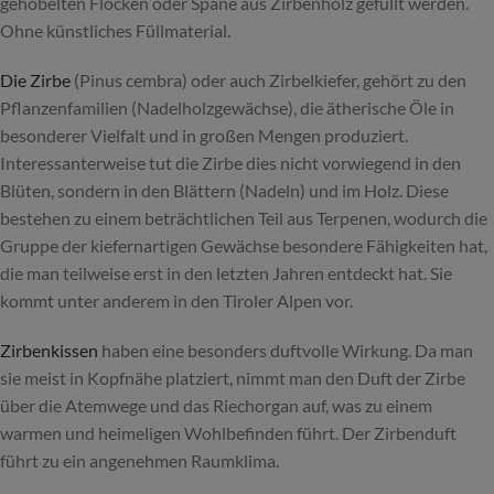
gehobelten Flocken oder Späne aus Zirbenholz gefüllt werden.
Ohne künstliches Füllmaterial.
Die Zirbe
(Pinus cembra) oder auch Zirbelkiefer, gehört zu den
Pflanzenfamilien (Nadelholzgewächse), die ätherische Öle in
besonderer Vielfalt und in großen Mengen produziert.
Interessanterweise tut die Zirbe dies nicht vorwiegend in den
Blüten, sondern in den Blättern (Nadeln) und im Holz. Diese
bestehen zu einem beträchtlichen Teil aus Terpenen, wodurch die
Gruppe der kiefernartigen Gewächse besondere Fähigkeiten hat,
die man teilweise erst in den letzten Jahren entdeckt hat. Sie
kommt unter anderem in den Tiroler Alpen vor.
Zirbenkissen
haben eine besonders duftvolle Wirkung. Da man
sie meist in Kopfnähe platziert, nimmt man den Duft der Zirbe
über die Atemwege und das Riechorgan auf, was zu einem
warmen und heimeligen Wohlbefinden führt. Der Zirbenduft
führt zu ein angenehmen Raumklima.