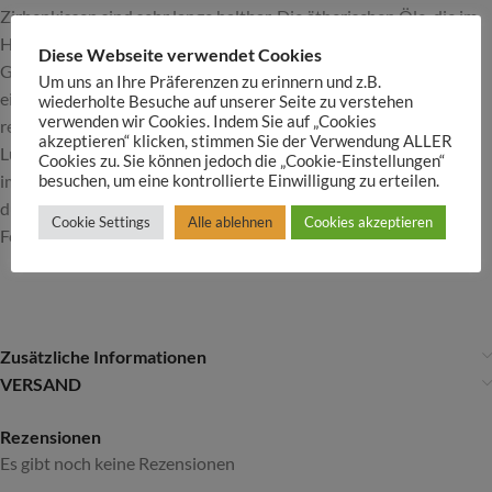
Zirbenkissen sind sehr lange haltbar. Die ätherischen Öle, die im
Holz eingeschlossen sind, können nach einiger Zeit an
Diese Webseite verwendet Cookies
Geruchsintensität verlieren, da sie schneller austrocknen als in
Um uns an Ihre Präferenzen zu erinnern und z.B.
einem massiven Stück Holz. In diesem Fall kann der Duft wieder
wiederholte Besuche auf unserer Seite zu verstehen
verwenden wir Cookies. Indem Sie auf „Cookies
reaktiviert werden, indem man das Kissen bei hoher
akzeptieren“ klicken, stimmen Sie der Verwendung ALLER
Luftfeuchtigkeit (z.B. bei Regenwetter auf der Fensterbank oder
Cookies zu. Sie können jedoch die „Cookie-Einstellungen“
im Bad, wenn man z.B. heiß duscht) lagert und dann kurz
besuchen, um eine kontrollierte Einwilligung zu erteilen.
durchschüttelt. So saugen sich die Flocken wieder mit
Cookie Settings
Alle ablehnen
Cookies akzeptieren
Feuchtigkeit voll und entfalten ihr ganzes Aroma!
Zusätzliche Informationen
VERSAND
Rezensionen
Es gibt noch keine Rezensionen