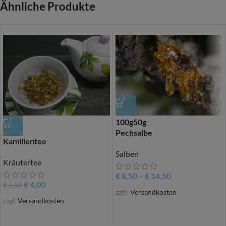
Ähnliche Produkte
100g
50g
-27%
Pechsalbe
Kamillentee
Salben
Kräutertee
€
8,50
–
€
14,50
€
4,00
€
5,50
zzgl.
Versandkosten
zzgl.
Versandkosten