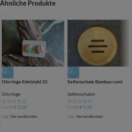
Ähnliche Produkte
-49%
-30%
Ohrringe Edelstahl 22
Seifenschale Bambus rund
Ohrringe
Seifenschalen
€
3,50
€
5,50
€
6,90
€
7,90
zzgl.
Versandkosten
zzgl.
Versandkosten