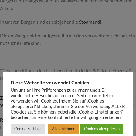
Bergen unterwegs ist, gibt es Wegweiser in den verschiedensten
Arten.
In unsren Bergen sind es seit jeher die
Stoamandl
.
Die an Wegpunkten aufgestellt für jeden von weitem sichtbar, ein
nützliche Hilfe sind.
*** Farben können leicht abweichen da jedes Stück ein Einzelstück
ist****
Diese Webseite verwendet Cookies
Um uns an Ihre Präferenzen zu erinnern und z.B.
wiederholte Besuche auf unserer Seite zu verstehen
Zusätzliche Informationen
verwenden wir Cookies. Indem Sie auf „Cookies
VERSAND
akzeptieren“ klicken, stimmen Sie der Verwendung ALLER
Cookies zu. Sie können jedoch die „Cookie-Einstellungen“
besuchen, um eine kontrollierte Einwilligung zu erteilen.
Rezensionen
Es gibt noch keine Rezensionen
Cookie Settings
Alle ablehnen
Cookies akzeptieren