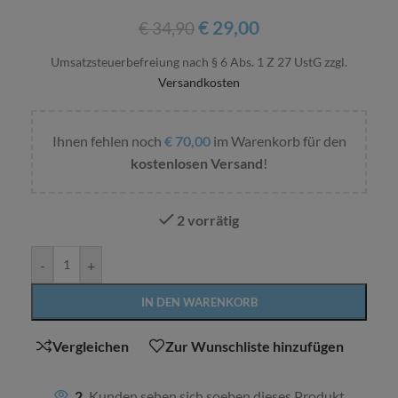
€
29,00
€
34,90
Umsatzsteuerbefreiung nach § 6 Abs. 1 Z 27 UstG
zzgl.
Versandkosten
Ihnen fehlen noch
€
70,00
im Warenkorb für den
kostenlosen Versand
!
2 vorrätig
Alternative:
-
+
IN DEN WARENKORB
Vergleichen
Zur Wunschliste hinzufügen
2
Kunden sehen sich soeben dieses Produkt