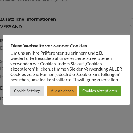
Zusätzliche Informationen
VERSAND
Rezensionen
Diese Webseite verwendet Cookies
Es gibt noch keine Rezensionen
Um uns an Ihre Präferenzen zu erinnern und z.B.
wiederholte Besuche auf unserer Seite zu verstehen
Schreibe die erste Rezension für „Ohrringe Polymer Clay 2“
verwenden wir Cookies. Indem Sie auf „Cookies
Deine E-Mail-Adresse wird nicht veröffentlicht.
Alternative:
Erforderliche
akzeptieren“ klicken, stimmen Sie der Verwendung ALLER
Cookies zu. Sie können jedoch die „Cookie-Einstellungen“
Felder sind mit
*
markiert
besuchen, um eine kontrollierte Einwilligung zu erteilen.
Deine Bewertung
Cookie Settings
Alle ablehnen
Cookies akzeptieren
Deine Rezension
*