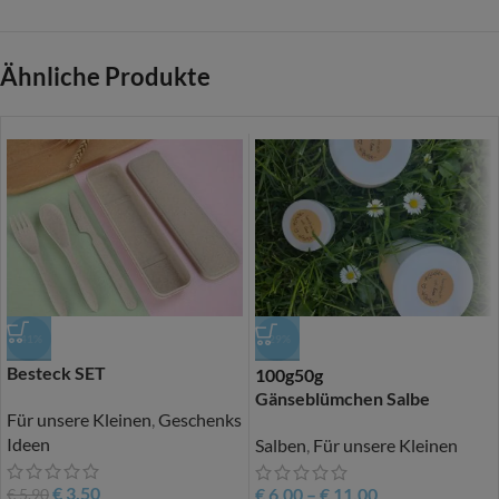
Ähnliche Produkte
-41%
-29%
Besteck SET
100g
50g
Gänseblümchen Salbe
Für unsere Kleinen
,
Geschenks
Ideen
Salben
,
Für unsere Kleinen
€
3,50
€
6,00
–
€
11,00
€
5,90