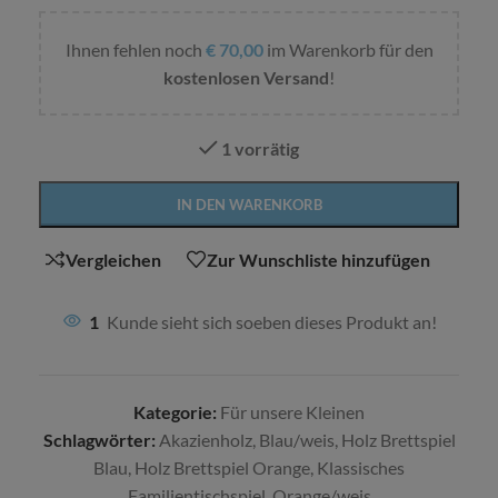
Ihnen fehlen noch
€
70,00
im Warenkorb für den
kostenlosen Versand
!
1 vorrätig
Alternative:
IN DEN WARENKORB
Vergleichen
Zur Wunschliste hinzufügen
1
Kunde sieht sich soeben dieses Produkt an!
Kategorie:
Für unsere Kleinen
Schlagwörter:
Akazienholz
,
Blau/weis
,
Holz Brettspiel
Blau
,
Holz Brettspiel Orange
,
Klassisches
Familientischspiel
,
Orange/weis