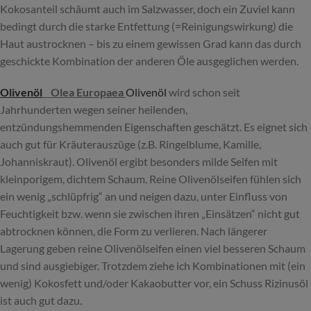
Kokosanteil schäumt auch im Salzwasser, doch ein Zuviel kann
bedingt durch die starke Entfettung (=Reinigungswirkung) die
Haut austrocknen – bis zu einem gewissen Grad kann das durch
geschickte Kombination der anderen Öle ausgeglichen werden.
Olivenöl
Olea Europaea
Olivenöl
wird schon seit
Jahrhunderten wegen seiner heilenden,
entzündungshemmenden Eigenschaften geschätzt. Es eignet sich
auch gut für Kräuterauszüge (z.B. Ringelblume, Kamille,
Johanniskraut). Olivenöl ergibt besonders milde Seifen mit
kleinporigem, dichtem Schaum. Reine Olivenölseifen fühlen sich
ein wenig „schlüpfrig“ an und neigen dazu, unter Einfluss von
Feuchtigkeit bzw. wenn sie zwischen ihren „Einsätzen“ nicht gut
abtrocknen können, die Form zu verlieren. Nach längerer
Lagerung geben reine Olivenölseifen einen viel besseren Schaum
und sind ausgiebiger. Trotzdem ziehe ich Kombinationen mit (ein
wenig) Kokosfett und/oder Kakaobutter vor, ein Schuss Rizinusöl
ist auch gut dazu.