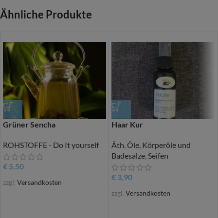
Ähnliche Produkte
Grüner Sencha
Haar Kur
ROHSTOFFE - Do It yourself
Äth. Öle, Körperöle und
Badesalze
,
Seifen
€
5,50
€
3,90
zzgl.
Versandkosten
zzgl.
Versandkosten