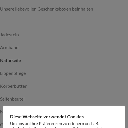
Unsere liebevollen Geschenksboxen beinhalten
Jadestein
Armband
Naturseife
Lippenpflege
Körperbutter
Seifenbeutel
Nikolai Handcreme
Diese Webseite verwendet Cookies
Um uns an Ihre Präferenzen zu erinnern und z.B.
Gesichts bürsten 2 Stück