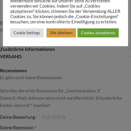
wiederholte Besuche auf unserer Seite zu verstehen
verwenden wir Cookies. Indem Sie auf „Cookies
akzeptieren“ klicken, stimmen Sie der Verwendung ALLER
Cookies zu. Sie können jedoch die „Cookie-Einstellungen“
besuchen, um eine kontrollierte Einwilligung zu erteilen.
Bilder können abweichen, die Sorten variieren nach Saison und
Verfügbarkeit
Cookie Settings
Alle ablehnen
Cookies akzeptieren
Zusätzliche Informationen
VERSAND
Rezensionen
Es gibt noch keine Rezensionen
Schreibe die erste Rezension für „Geschenksbox 3“
Deine E-Mail-Adresse wird nicht veröffentlicht.
Alternative:
Erforderliche
Felder sind mit
*
markiert
Deine Bewertung
Deine Rezension
*