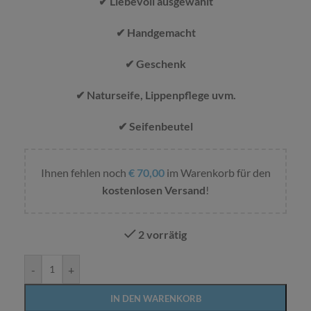
✔ Liebevoll ausgewählt
✔ Handgemacht
✔ Geschenk
✔ Naturseife, Lippenpflege uvm.
✔ Seifenbeutel
Ihnen fehlen noch
€
70,00
im Warenkorb für den
kostenlosen Versand
!
2 vorrätig
Alternative:
-
+
IN DEN WARENKORB