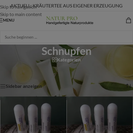
AKTUELL: KRÄUTERTEE AUS EIGENER ERZEUGUNG
Skip to navigation
Skip to main content
MENU
Schnupfen
Kategorien
Start
/
Shop
/
Produkte verschlagwortet mit „Schnupfen“
Alle 5 Ergebnisse werden angezeigt
Sidebar anzeigen