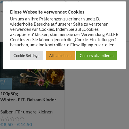
Erwachsene
€
3,50
Diese Webseite verwendet Cookies
zzgl.
Versandkosten
Salben
Um uns an Ihre Präferenzen zu erinnern und z.B.
wiederholte Besuche auf unserer Seite zu verstehen
€
6,00
–
€
8,00
verwenden wir Cookies. Indem Sie auf „Cookies
akzeptieren“ klicken, stimmen Sie der Verwendung ALLER
zzgl.
Versandkosten
Cookies zu. Sie können jedoch die „Cookie-Einstellungen“
besuchen, um eine kontrollierte Einwilligung zu erteilen.
Cookie Settings
Alle ablehnen
Cookies akzeptieren
100g
50g
Winter- FIT- Balsam Kinder
Salben
,
Für unsere Kleinen
€
8,50
–
€
14,50