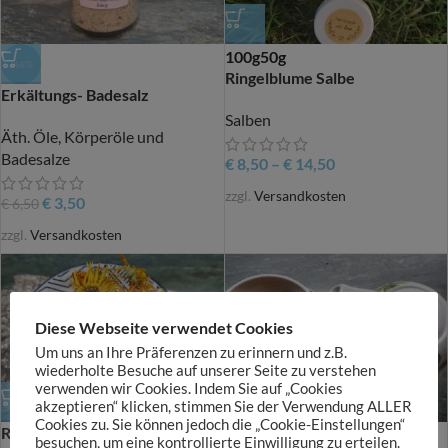
100g
50g
-46%
Ringelblume Salbe
Erkältungs- Badesalz
Salben
Äth. Öle, Körperöle und
Badesalze
€
8,50
–
€
14,50
zzgl.
Versandkosten
€
3,50
€
6,50
zzgl.
Versandkosten
Diese Webseite verwendet Cookies
Um uns an Ihre Präferenzen zu erinnern und z.B.
wiederholte Besuche auf unserer Seite zu verstehen
verwenden wir Cookies. Indem Sie auf „Cookies
akzeptieren“ klicken, stimmen Sie der Verwendung ALLER
Cookies zu. Sie können jedoch die „Cookie-Einstellungen“
Ringelblumen
besuchen, um eine kontrollierte Einwilligung zu erteilen.
-23%