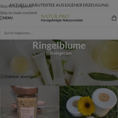
AKTUELL: KRÄUTERTEE AUS EIGENER ERZEUGUNG
Skip to navigation
Skip to main content
MENU
Ringelblume
Kategorien
Start
/
Shop
/
Produkte verschlagwortet mit „Ringelblume“
Alle 4 Ergebnisse werden angezeigt
Sidebar anzeigen