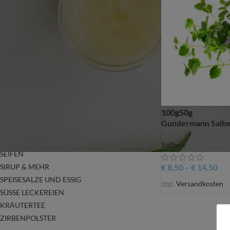
GESICHTS PFLEGEPRODUKTE
GUTSCHEINE
HANDGEMACHTER DUFT ARMBÄNDER &
OHRRINGE
KRÄUTER SCHNÄPSE
ÄTH. ÖLE, KÖRPERÖLE UND BADESALZE
NATURKOSMETIK
OHRRINGE
100g
50g
RÄUCHERGESCHIRR & RÄUCHERWARE
Gundermann Salb
ROHSTOFFE – DO IT YOURSELF
SALBEN
Salben
SEIFEN
€
8,50
–
€
14,50
SIRUP & MEHR
SPEISESALZE UND ESSIG
zzgl.
Versandkosten
SÜSSE LECKEREIEN
KRÄUTERTEE
ZIRBENPOLSTER