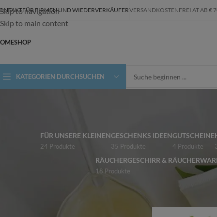
ONTAKT
FÜR FIRMEN UND WIEDERVERKÄUFER
VERSANDKOSTENFREI AT AB € 70,-
Skip to navigation
Skip to main content
OME
SHOP
KATEGORIEN DURCHSUCHEN
FÜR UNSERE KLEINEN
GESCHENKS IDEEN
GUTSCHEINE
24 Produkte
35 Produkte
4 Produkte
RÄUCHERGESCHIRR & RÄUCHERWAR
18 Produkte
ALLE KATEGORIEN
Start
/
Shop
/
Produk
ALPAKASEIFEN
FÜR UNSERE KLEINEN