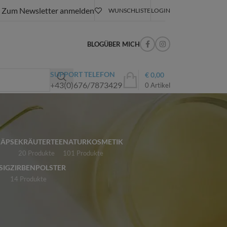
Zum Newsletter anmelden
WUNSCHLISTE
LOGIN
BLOG
ÜBER MICH
SUPPORT TELEFON
€
0,00
+43(0)676/7873429
0
Artikel
NÄPSE
KRÄUTERTEE
NATURKOSMETIK
20 Produkte
101 Produkte
SIG
ZIRBENPOLSTER
14 Produkte
18
24