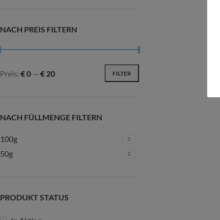
NACH PREIS FILTERN
Preis:
€ 0
—
€ 20
FILTER
NACH FÜLLMENGE FILTERN
100g
1
50g
1
PRODUKT STATUS