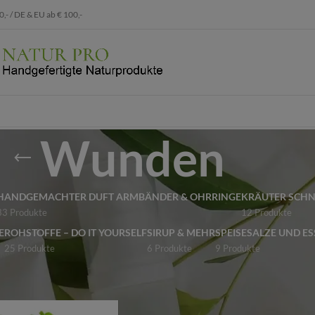
 / DE & EU ab € 100,-
Wunden
HANDGEMACHTER DUFT ARMBÄNDER & OHRRINGE
KRÄUTER SCH
33 Produkte
12 Produkte
E
ROHSTOFFE – DO IT YOURSELF
SIRUP & MEHR
SPEISESALZE UND ES
25 Produkte
6 Produkte
9 Produkte
te verschlagwortet mit „Wunden“
Show
9
12