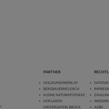
PARTNER
RECHTL
HOLZHANDWERK.AT
DATENS
BERGBAUERNFLEISCH
IMPRES
KLEINE NATURAPOTHEKE
ZAHLUN
HOFLADEN
WIDERR
e
HINTERGAFERL BRUCK
AGBS