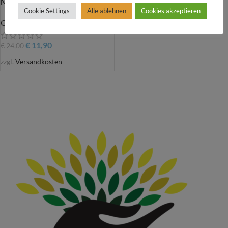
Moosbild Zino
Cookie Settings
Alle ablehnen
Cookies akzeptieren
Geschenks Ideen
€
11,90
€
24,00
zzgl.
Versandkosten