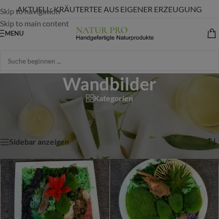
AKTUELL: KRÄUTERTEE AUS EIGENER ERZEUGUNG
Skip to navigation
Skip to main content
MENU
Wandbilder
Kategorien
Start
/
Shop
/
Produkte verschlagwortet mit „Wandbilder“
Alle 3 Ergebnisse werden angezeigt
Sidebar anzeigen