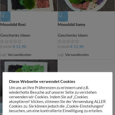
-50%
-50%
Moosbild Rosi
Moosbild Samy
Geschenks Ideen
Geschenks Ideen
€
11,90
€
11,90
€
24,00
€
24,00
zzgl.
Versandkosten
zzgl.
Versandkosten
Diese Webseite verwendet Cookies
Um uns an Ihre Präferenzen zu erinnern und z.B.
wiederholte Besuche auf unserer Seite zu verstehen
verwenden wir Cookies. Indem Sie auf „Cookies
akzeptieren“ klicken, stimmen Sie der Verwendung ALLER
Cookies zu. Sie können jedoch die „Cookie-Einstellungen“
-50%
besuchen, um eine kontrollierte Einwilligung zu erteilen.