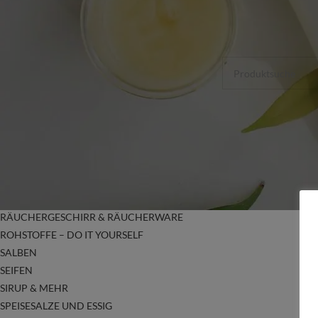
ALLE KATEGORIEN
Start
/
Shop
/
Produkt
ALPAKASEIFEN
Es wurden keine Pr
FÜR UNSERE KLEINEN
GESICHTS PFLEGEPRODUKTE
GUTSCHEINE
HANDGEMACHTER DUFT ARMBÄNDER &
OHRRINGE
KRÄUTER SCHNÄPSE
ÄTH. ÖLE, KÖRPERÖLE UND BADESALZE
NATURKOSMETIK
OHRRINGE
RÄUCHERGESCHIRR & RÄUCHERWARE
ROHSTOFFE – DO IT YOURSELF
SALBEN
SEIFEN
SIRUP & MEHR
SPEISESALZE UND ESSIG