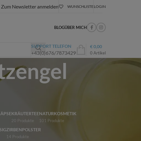
Zum Newsletter anmelden
WUNSCHLISTE
LOGIN
BLOG
ÜBER MICH
SUPPORT TELEFON
€
0,00
+43(0)676/7873429
0
Artikel
tzengel
NÄPSE
KRÄUTERTEE
NATURKOSMETIK
20 Produkte
101 Produkte
SIG
ZIRBENPOLSTER
14 Produkte