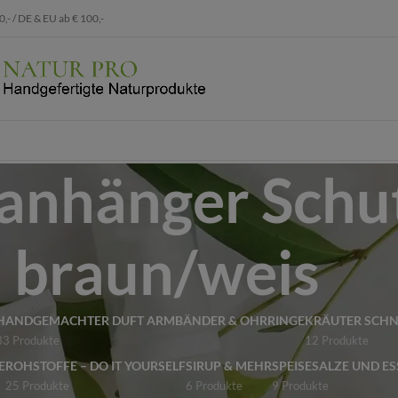
 / DE & EU ab € 100,-
lanhänger Schu
braun/weis
HANDGEMACHTER DUFT ARMBÄNDER & OHRRINGE
KRÄUTER SCH
33 Produkte
12 Produkte
E
ROHSTOFFE – DO IT YOURSELF
SIRUP & MEHR
SPEISESALZE UND ES
25 Produkte
6 Produkte
9 Produkte