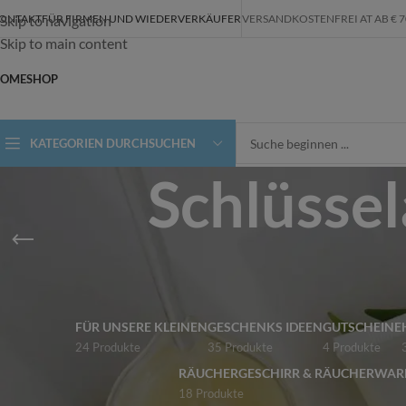
ONTAKT
FÜR FIRMEN UND WIEDERVERKÄUFER
VERSANDKOSTENFREI AT AB € 70,-
Skip to navigation
Skip to main content
OME
SHOP
KATEGORIEN DURCHSUCHEN
Schlüsse
FÜR UNSERE KLEINEN
GESCHENKS IDEEN
GUTSCHEINE
24 Produkte
35 Produkte
4 Produkte
RÄUCHERGESCHIRR & RÄUCHERWAR
18 Produkte