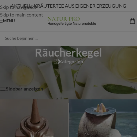
AKTUELL: KRÄUTERTEE AUS EIGENER ERZEUGUNG
Skip to navigation
Skip to main content
MENU
Räucherkegel
Kategorien
Start
/
Shop
/
Produkte verschlagwortet mit „Räucherkegel“
Alle 3 Ergebnisse werden angezeigt
Sidebar anzeigen