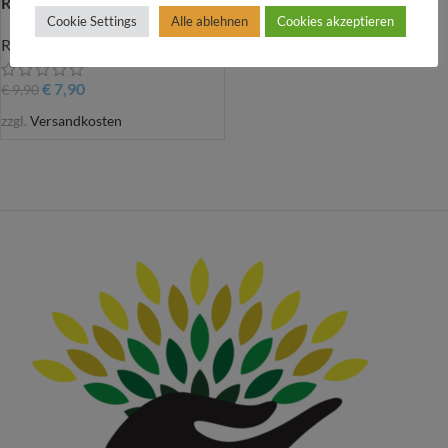
RäucherHand
Cookie Settings
Alle ablehnen
Cookies akzeptieren
Räuchergeschirr & Räucherware
€
7,90
€
9,90
zzgl.
Versandkosten