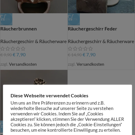
-20%
-47%
Räucherbrunnen
Räuchergeschirr Feder
Räuchergeschirr & Räucherware
Räuchergeschirr & Räucherware
€
7,90
€
7,90
€
9,90
€
14,90
zzgl.
Versandkosten
zzgl.
Versandkosten
Diese Webseite verwendet Cookies
Um uns an Ihre Präferenzen zu erinnern und z.B.
wiederholte Besuche auf unserer Seite zu verstehen
verwenden wir Cookies. Indem Sie auf „Cookies
akzeptieren“ klicken, stimmen Sie der Verwendung ALLER
Cookies zu. Sie können jedoch die „Cookie-Einstellungen“
-20%
besuchen, um eine kontrollierte Einwilligung zu erteilen.