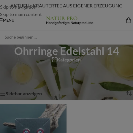
AKTUELL: KRÄUTERTEE AUS EIGENER ERZEUGUNG
Skip to navigation
Skip to main content
MENU
Ohrringe Edelstahl 14
Kategorien
Start
/
Shop
/
Produkte verschlagwortet mit „Ohrringe Edelstahl 14“
Einzelnes Ergebnis wird angezeigt
Sidebar anzeigen