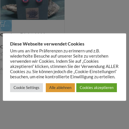
-49%
Ohrringe Edelstahl 14
Diese Webseite verwendet Cookies
Ohrringe
Um uns an Ihre Präferenzen zu erinnern und z.B.
wiederholte Besuche auf unserer Seite zu verstehen
€
3,50
€
6,90
verwenden wir Cookies. Indem Sie auf „Cookies
akzeptieren“ klicken, stimmen Sie der Verwendung ALLER
zzgl.
Versandkosten
Cookies zu. Sie können jedoch die „Cookie-Einstellungen“
besuchen, um eine kontrollierte Einwilligung zu erteilen.
Cookie Settings
Alle ablehnen
Cookies akzeptieren