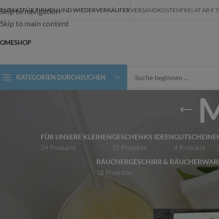
ONTAKT
FÜR FIRMEN UND WIEDERVERKÄUFER
VERSANDKOSTENFREI AT AB € 70,-
Skip to navigation
Skip to main content
OME
SHOP
KATEGORIEN DURCHSUCHEN
M
FÜR UNSERE KLEINEN
GESCHENKS IDEEN
GUTSCHEINE
24 Produkte
35 Produkte
4 Produkte
RÄUCHERGESCHIRR & RÄUCHERWAR
18 Produkte
ALLE KATEGORIEN
Start
/
Shop
/
Produkt
ALPAKASEIFEN
FÜR UNSERE KLEINEN