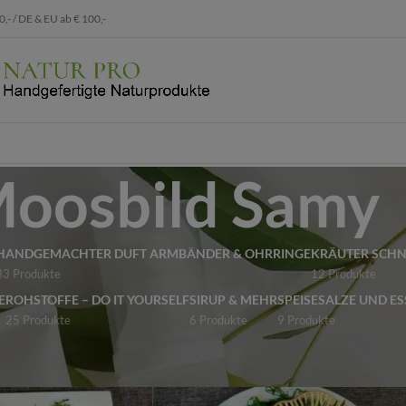
 / DE & EU ab € 100,-
oosbild Samy
HANDGEMACHTER DUFT ARMBÄNDER & OHRRINGE
KRÄUTER SCH
33 Produkte
12 Produkte
E
ROHSTOFFE – DO IT YOURSELF
SIRUP & MEHR
SPEISESALZE UND ES
25 Produkte
6 Produkte
9 Produkte
e verschlagwortet mit „Moosbild Samy“
Show
9
12