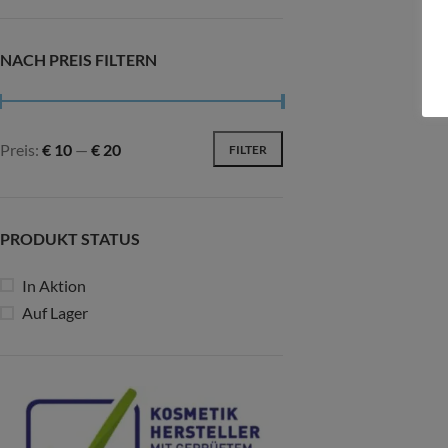
NACH PREIS FILTERN
Preis:
€ 10
—
€ 20
FILTER
PRODUKT STATUS
In Aktion
Auf Lager