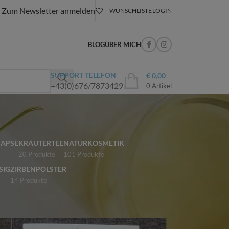
Zum Newsletter anmelden
WUNSCHLISTE
LOGIN
BLOG
ÜBER MICH
SUPPORT TELEFON
€
0,00
+43(0)676/7873429
0
Artikel
NÄPSE
KRÄUTERTEE
NATURKOSMETIK
20 Produkte
101 Produkte
SIG
ZIRBENPOLSTER
14 Produkte
18
24