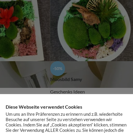
-50%
Moosbild Samy
Geschenks Ideen
€
11,90
€
24,00
Diese Webseite verwendet Cookies
Um uns an Ihre Präferenzen zu erinnern und z.B. wiederholte
zzgl.
Versandkosten
Besuche auf unserer Seite zu verstehen verwenden wir
Cookies. Indem Sie auf „Cookies akzeptieren“ klicken, stimmen
Sie der Verwendung ALLER Cookies zu. Sie können jedoch die