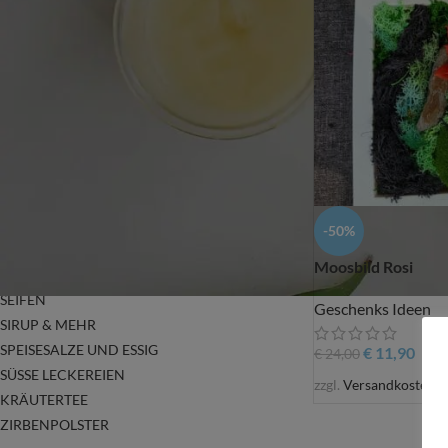
GESICHTS PFLEGEPRODUKTE
GUTSCHEINE
HANDGEMACHTER DUFT ARMBÄNDER &
OHRRINGE
KRÄUTER SCHNÄPSE
ÄTH. ÖLE, KÖRPERÖLE UND BADESALZE
NATURKOSMETIK
OHRRINGE
RÄUCHERGESCHIRR & RÄUCHERWARE
-50%
ROHSTOFFE – DO IT YOURSELF
Moosbild Rosi
SALBEN
SEIFEN
Geschenks Ideen
SIRUP & MEHR
SPEISESALZE UND ESSIG
€
11,90
€
24,00
SÜSSE LECKEREIEN
zzgl.
Versandkosten
KRÄUTERTEE
ZIRBENPOLSTER