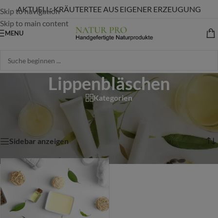
AKTUELL: KRÄUTERTEE AUS EIGENER ERZEUGUNG
Skip to navigation
Skip to main content
MENU
Lippenbläschen
Kategorien
Start
/
Shop
/
Produkte verschlagwortet mit „Lippenbläschen“
Einzelnes Ergebnis wird angezeigt
Sidebar anzeigen