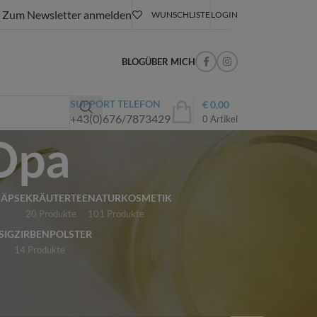
Zum Newsletter anmelden
WUNSCHLISTE
LOGIN
BLOG
ÜBER MICH
SUPPORT TELEFON
€
0,00
+43(0)676/7873429
0
Artikel
 Opa
NÄPSE
KRÄUTERTEE
NATURKOSMETIK
20 Produkte
101 Produkte
SIG
ZIRBENPOLSTER
14 Produkte