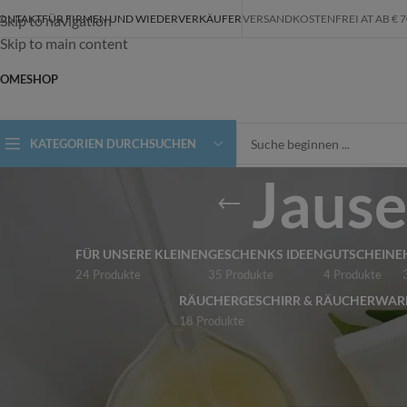
ONTAKT
FÜR FIRMEN UND WIEDERVERKÄUFER
VERSANDKOSTENFREI AT AB € 70,-
Skip to navigation
Skip to main content
OME
SHOP
KATEGORIEN DURCHSUCHEN
Jause
FÜR UNSERE KLEINEN
GESCHENKS IDEEN
GUTSCHEINE
24 Produkte
35 Produkte
4 Produkte
RÄUCHERGESCHIRR & RÄUCHERWAR
18 Produkte
ALLE KATEGORIEN
Start
/
Shop
/
Produkt
ALPAKASEIFEN
Es wurden keine Pr
FÜR UNSERE KLEINEN