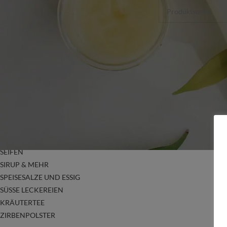
GESICHTS PFLEGEPRODUKTE
GUTSCHEINE
HANDGEMACHTER DUFT ARMBÄNDER &
OHRRINGE
KRÄUTER SCHNÄPSE
ÄTH. ÖLE, KÖRPERÖLE UND BADESALZE
NATURKOSMETIK
OHRRINGE
RÄUCHERGESCHIRR & RÄUCHERWARE
ROHSTOFFE – DO IT YOURSELF
SALBEN
SEIFEN
SIRUP & MEHR
SPEISESALZE UND ESSIG
SÜSSE LECKEREIEN
KRÄUTERTEE
ZIRBENPOLSTER